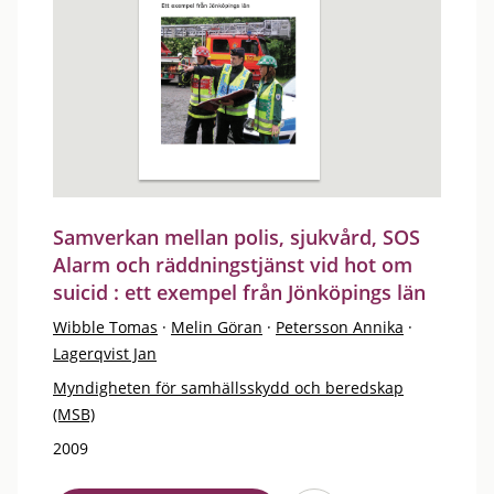
Samverkan mellan polis, sjukvård, SOS
Alarm och räddningstjänst vid hot om
suicid : ett exempel från Jönköpings län
Wibble Tomas
·
Melin Göran
·
Petersson Annika
·
Lagerqvist Jan
Myndigheten för samhällsskydd och beredskap
(MSB)
2009