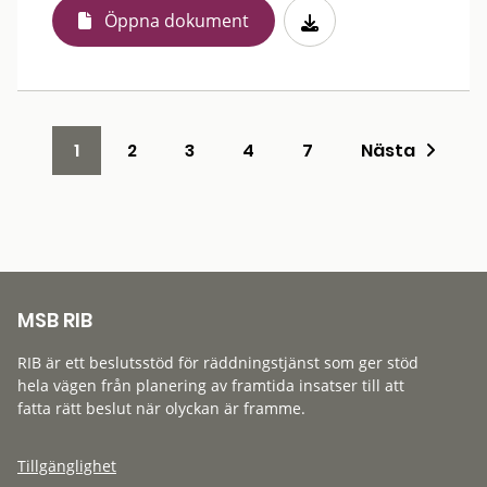
Öppna dokument
1
2
3
4
7
Nästa
MSB RIB
RIB är ett beslutsstöd för räddningstjänst som ger stöd
hela vägen från planering av framtida insatser till att
fatta rätt beslut när olyckan är framme.
Tillgänglighet