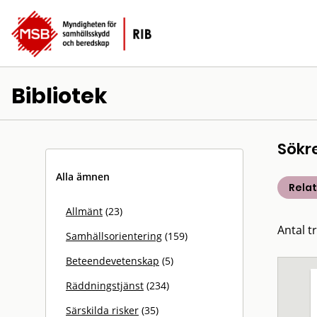
Bibliotek
Sökr
Alla ämnen
Rela
Allmänt
(23)
Antal t
Samhällsorientering
(159)
Beteendevetenskap
(5)
Räddningstjänst
(234)
Särskilda risker
(35)