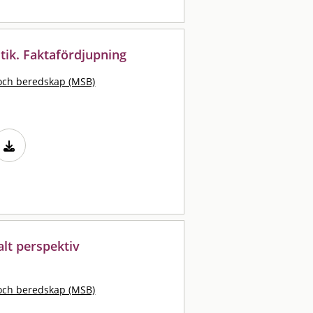
itik. Faktafördjupning
och beredskap (MSB)
lt perspektiv
och beredskap (MSB)