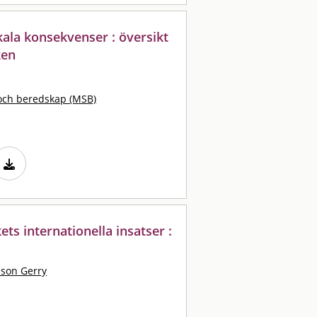
kala konsekvenser : översikt
ken
och beredskap (MSB)
ts internationella insatser :
sson Gerry