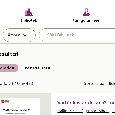
Bibliotek
Farliga ämnen
Ämnen
esultat
terade
Rensa filter
räffar: 1-10 av 473
Sortera på:
Varför kastar de sten? : 
Hallin Per-Olof
·
Jashari Alban
·
L