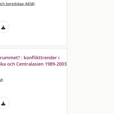
och beredskap (MSB)
 rummet? : konflikttrender i
ika och Centralasien 1989-2003
M)