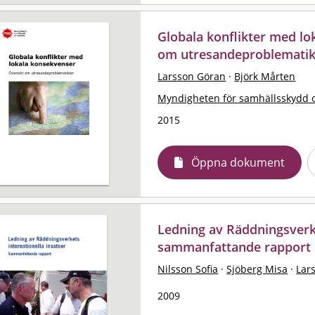
Globala konflikter med lo
om utresandeproblemati
Larsson Göran
·
Björk Mårten
Myndigheten för samhällsskydd 
2015
Öppna dokument
Ledning av Räddningsverke
sammanfattande rapport
Nilsson Sofia
·
Sjöberg Misa
·
Lar
2009