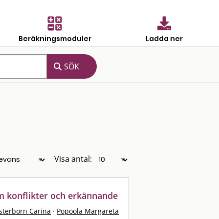
Beräkningsmoduler
Ladda ner
Visa antal:
om konflikter och erkännande
isterborn Carina
·
Popoola Margareta