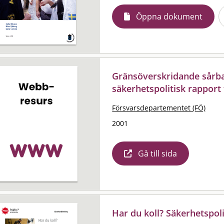
Öppna dokument
Gränsöverskridande sårba
säkerhetspolitisk rapport
Försvarsdepartementet (FÖ)
2001
Gå till sida
Har du koll? Säkerhetspoli