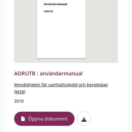
ADRUTB : användarmanual
Myndigheten för samhällsskydd och beredskap
(MSB)
2018
Öppna dokument