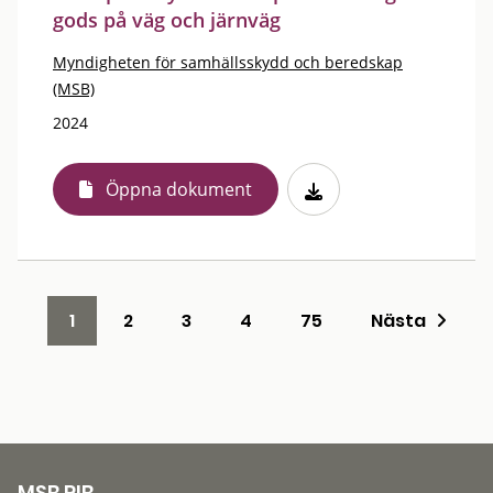
gods på väg och järnväg
Myndigheten för samhällsskydd och beredskap
(MSB)
2024
Öppna dokument
1
2
3
4
75
Nästa
MSB RIB