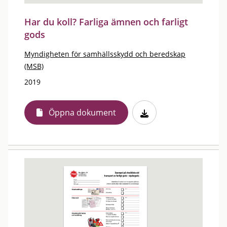
Har du koll? Farliga ämnen och farligt
gods
Myndigheten för samhällsskydd och beredskap
(MSB)
2019
Öppna dokument