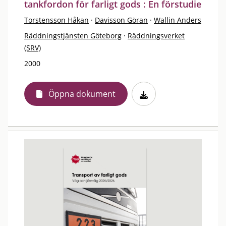
tankfordon för farligt gods : En förstudie
Torstensson Håkan
·
Davisson Göran
·
Wallin Anders
Räddningstjänsten Göteborg
·
Räddningsverket
(SRV)
2000
Öppna dokument