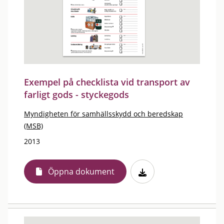
Exempel på checklista vid transport av
farligt gods - styckegods
Myndigheten för samhällsskydd och beredskap
(MSB)
2013
Öppna dokument