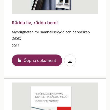
Rädda liv, rädda hem!
Myndigheten för samhällsskydd och beredskap
(MSB)
2011
Öppna dokument