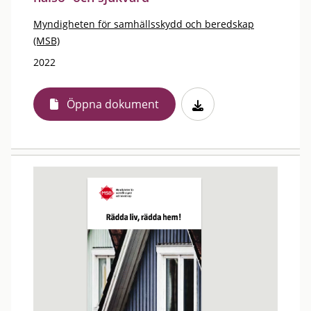
Myndigheten för samhällsskydd och beredskap
(MSB)
2022
Öppna dokument