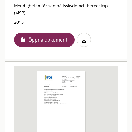
Myndigheten för samhällsskydd och beredskap
(MSB)
2015
Öppna dokument