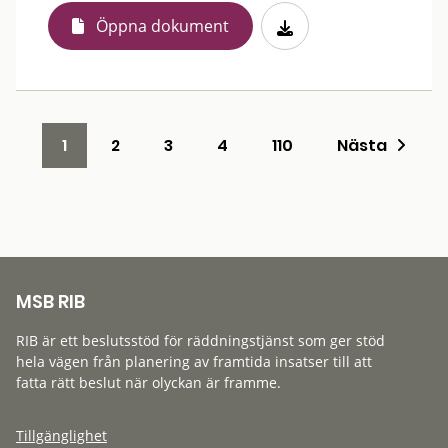
Öppna dokument
1
2
3
4
110
Nästa
MSB RIB
RIB är ett beslutsstöd för räddningstjänst som ger stöd
hela vägen från planering av framtida insatser till att
fatta rätt beslut när olyckan är framme.
Tillgänglighet