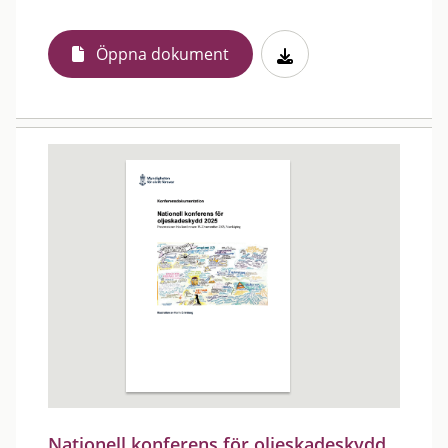
Öppna dokument
Nationell konferens för oljeskadeskydd