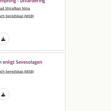
lämpning - utvärdering
ad Shirafkan Nina
och beredskap (MSB)
n enligt Sevesolagen
och beredskap (MSB)