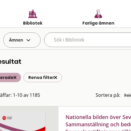
Bibliotek
Farliga ämnen
Ämnen
esultat
terade
Rensa filter
räffar: 1-10 av 1185
Sortera på:
Nationella bilden över Se
Sammanställning och bed