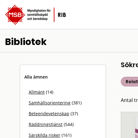
Bibliotek
Sökr
Alla ämnen
Rela
Allmänt
(14)
Antal t
Samhällsorientering
(381)
Beteendevetenskap
(37)
Räddningstjänst
(544)
Särskilda risker
(161)