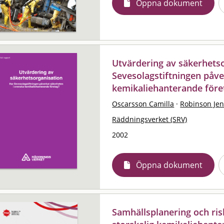
Öppna dokument
Utvärdering av säkerhetso
Sevesolagstiftningen påve
kemikaliehanterande före
Oscarsson Camilla
·
Robinson Jen
Räddningsverket (SRV)
2002
Öppna dokument
Samhällsplanering och risk