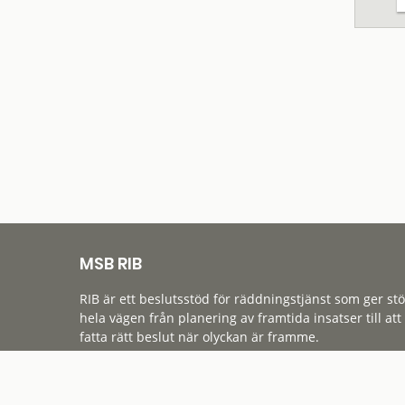
MSB RIB
RIB är ett beslutsstöd för räddningstjänst som ger st
hela vägen från planering av framtida insatser till att
fatta rätt beslut när olyckan är framme.
Tillgänglighet
Cookies