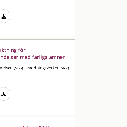
ktning för
ändelser med farliga ämnen
yrelsen (SoS)
·
Räddningsverket (SRV)