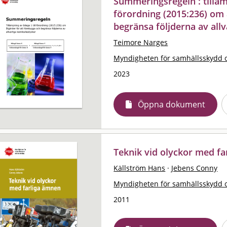
Summeringsregeln : tillämp
förordning (2015:236) om 
begränsa följderna av allv
Teimore Narges
Myndigheten för samhällsskydd 
2023
Öppna dokument
Teknik vid olyckor med f
Källström Hans
·
Jebens Conny
Myndigheten för samhällsskydd 
2011