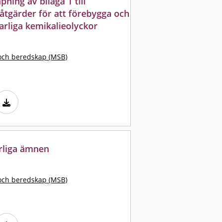
ning av bilaga 1 till
åtgärder för att förebygga och
arliga kemikalieolyckor
och beredskap (MSB)
arliga ämnen
och beredskap (MSB)