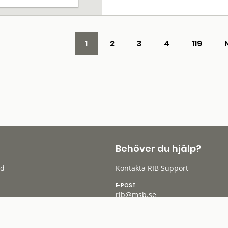
1
2
3
4
119
Behöver du hjälp?
öd
Kontakta RIB Support
E-POST
rib@msb.se