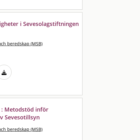
igheter i Sevesolagstiftningen
och beredskap (MSB)
n : Metodstöd inför
v Sevesotillsyn
och beredskap (MSB)