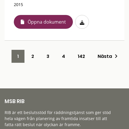
2015
Öppna dokument
1
2
3
4
142
Nästa
MSB RIB
RIB är ett beslutsstöd för räddningstjänst som ger stöd
hela vägen från planering av framtida insatser till att
fatta rätt beslut när olyckan är framme.