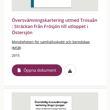
Översvämningskartering utmed Trosaån
: Sträckan från Frösjön till utloppet i
Östersjön
Myndigheten för samhällsskydd och beredskap
(MSB)
2015
Öppna dokument