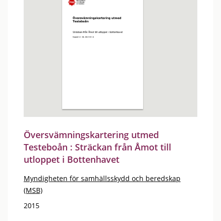
Översvämningskartering utmed
Testeboån : Sträckan från Åmot till
utloppet i Bottenhavet
Myndigheten för samhällsskydd och beredskap
(MSB)
2015