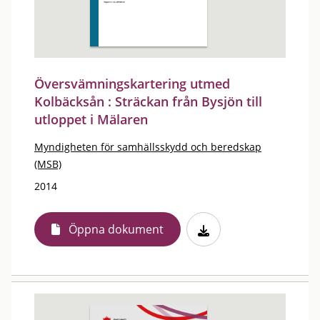
Översvämningskartering utmed
Kolbäcksån : Sträckan från Bysjön till
utloppet i Mälaren
Myndigheten för samhällsskydd och beredskap
(MSB)
2014
Öppna dokument