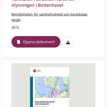
mynningen i Bottenhavet
Myndigheten för samhällsskydd och beredskap
(MSB)
2015
Öppna dokument