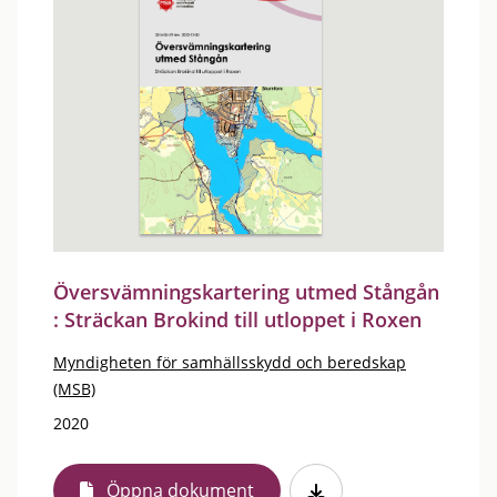
Översvämningskartering utmed Stångån
: Sträckan Brokind till utloppet i Roxen
Myndigheten för samhällsskydd och beredskap
(MSB)
2020
Öppna dokument