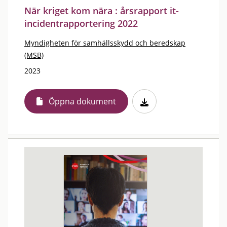
När kriget kom nära : årsrapport it-
incidentrapportering 2022
Myndigheten för samhällsskydd och beredskap
(MSB)
2023
Öppna dokument