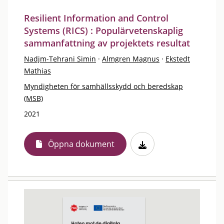
Resilient Information and Control
Systems (RICS) : Populärvetenskaplig
sammanfattning av projektets resultat
Nadjm-Tehrani Simin
·
Almgren Magnus
·
Ekstedt
Mathias
Myndigheten för samhällsskydd och beredskap
(MSB)
2021
Öppna dokument