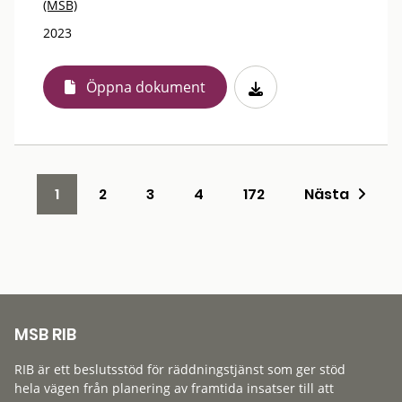
(MSB)
2023
Öppna dokument
1
2
3
4
172
Nästa
MSB RIB
RIB är ett beslutsstöd för räddningstjänst som ger stöd
hela vägen från planering av framtida insatser till att