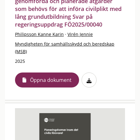
genomförda och planerade åtgärder
som behövs för att införa civilplikt med
lång grundutbildning Svar på
regeringsuppdrag FÖ2025/00040
Philipsson Kanne Karin
·
Virén Jennie
Myndigheten för samhällsskydd och beredskap
(MSB)
2025
Öppna dokument