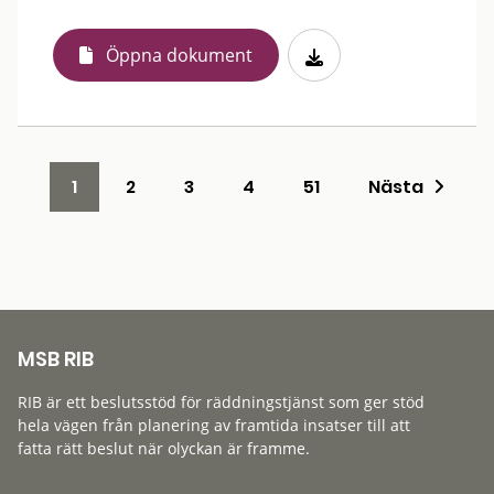
Öppna dokument
1
2
3
4
51
Nästa
MSB RIB
RIB är ett beslutsstöd för räddningstjänst som ger stöd
hela vägen från planering av framtida insatser till att
fatta rätt beslut när olyckan är framme.