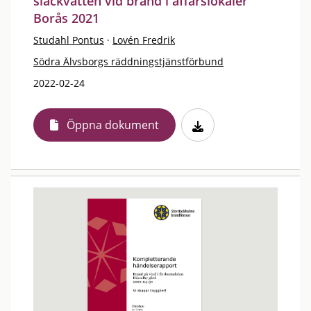
släckvatten vid brand i affärslokaler
Borås 2021
Studahl Pontus
·
Lovén Fredrik
Södra Älvsborgs räddningstjänstförbund
2022-02-24
Öppna dokument