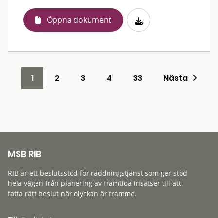
Öppna dokument
1
2
3
4
33
Nästa
MSB RIB
RIB är ett beslutsstöd för räddningstjänst som ger stöd
hela vägen från planering av framtida insatser till att
fatta rätt beslut när olyckan är framme.