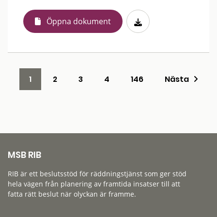
Öppna dokument
1
2
3
4
146
Nästa
MSB RIB
RIB är ett beslutsstöd för räddningstjänst som ger stöd
hela vägen från planering av framtida insatser till att
fatta rätt beslut när olyckan är framme.