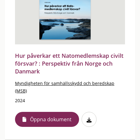
Hur påverkar ett Natomedlemskap civilt
försvar? : Perspektiv från Norge och
Danmark
Myndigheten för samhällsskydd och beredskap
(MSB)
2024
Öppna dokument