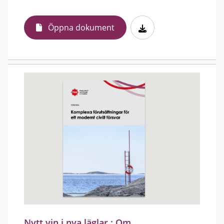
Öppna dokument
Nytt vin i nya läglar : Om