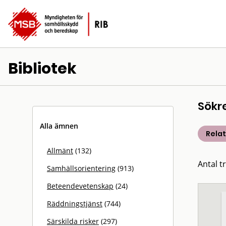
Bibliotek
Sökr
Alla ämnen
Rela
Allmänt
(132)
Antal t
Samhällsorientering
(913)
Beteendevetenskap
(24)
Räddningstjänst
(744)
Särskilda risker
(297)