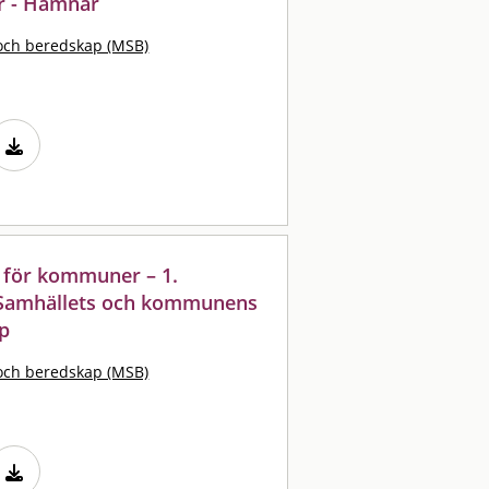
 - Hamnar
och beredskap (MSB)
p för kommuner – 1.
 Samhällets och kommunens
ap
och beredskap (MSB)