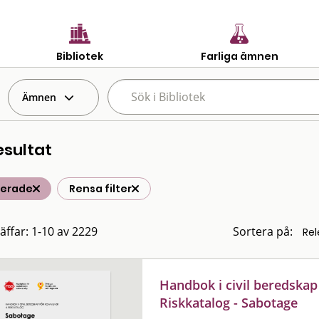
Bibliotek
Farliga ämnen
Ämnen
esultat
terade
Rensa filter
räffar: 1-10 av 2229
Sortera på:
Handbok i civil beredskap
Riskkatalog - Sabotage