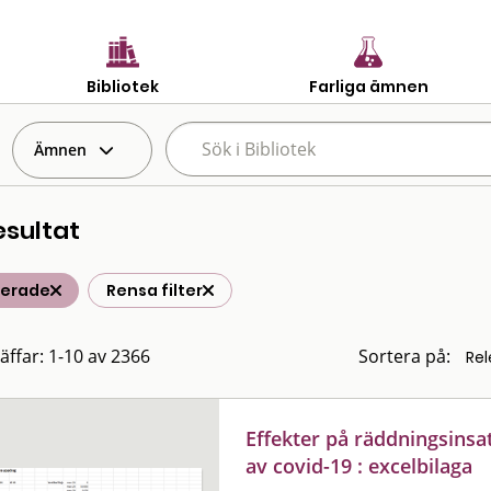
Bibliotek
Farliga ämnen
Ämnen
esultat
terade
Rensa filter
räffar: 1-10 av 2366
Sortera på:
Effekter på räddningsinsat
av covid-19 : excelbilaga