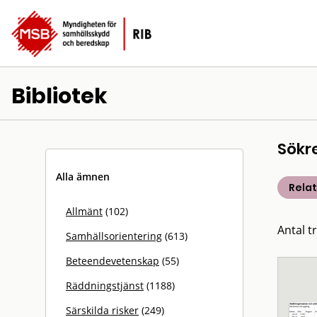
Bibliotek
Sökr
Alla ämnen
Rela
Allmänt
(102)
Antal t
Samhällsorientering
(613)
Beteendevetenskap
(55)
Räddningstjänst
(1188)
Särskilda risker
(249)