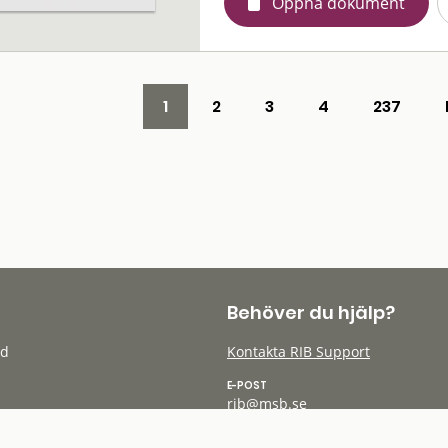
Öppna dokument
1
2
3
4
237
Behöver du hjälp?
öd
Kontakta RIB Support
E-POST
rib@msb.se