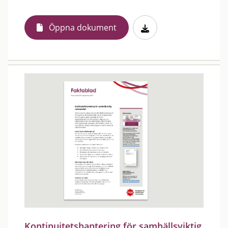
Öppna dokument
Kontinuitetshantering för samhällsviktig