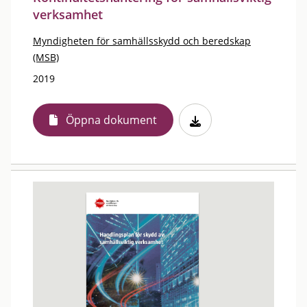
verksamhet
Myndigheten för samhällsskydd och beredskap
(MSB)
2019
Öppna dokument