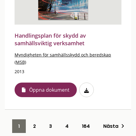
Handlingsplan för skydd av
samhällsviktig verksamhet
Myndigheten för samhällsskydd och beredskap
(MSB)
2013
Öppna dokument
1
2
3
4
164
Nästa