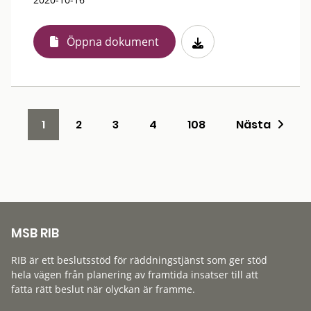
Öppna dokument
1
2
3
4
108
Nästa
MSB RIB
RIB är ett beslutsstöd för räddningstjänst som ger stöd
hela vägen från planering av framtida insatser till att
fatta rätt beslut när olyckan är framme.