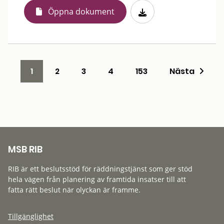
Öppna dokument
1
2
3
4
153
Nästa
MSB RIB
RIB är ett beslutsstöd för räddningstjänst som ger stöd
hela vägen från planering av framtida insatser till att
fatta rätt beslut när olyckan är framme.
Tillgänglighet