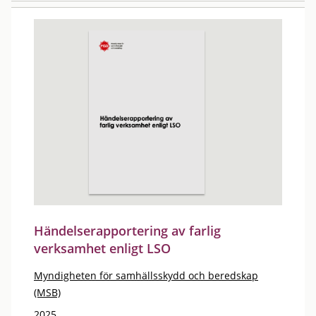
Händelserapportering av farlig
verksamhet enligt LSO
Myndigheten för samhällsskydd och beredskap
(MSB)
2025