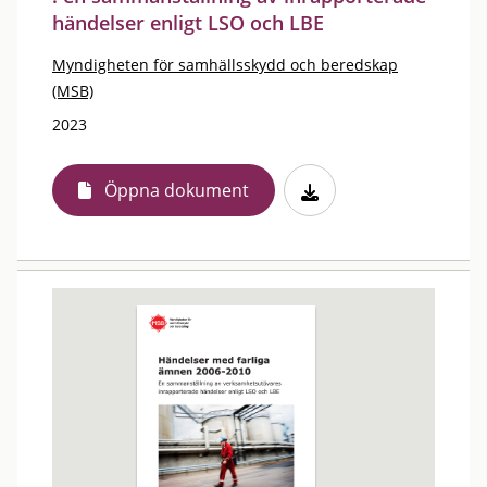
händelser enligt LSO och LBE
Myndigheten för samhällsskydd och beredskap
(MSB)
2023
Öppna dokument