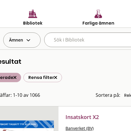
Bibliotek
Farliga ämnen
Ämnen
esultat
terade
Rensa filter
räffar: 1-10 av 1066
Sortera på:
Insatskort X2
Banverket (BV)