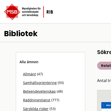
Bibliotek
Sökr
Alla ämnen
Rela
Allmänt
(47)
Antal t
Samhällsorientering
(93)
Beteendevetenskap
(48)
Räddningstjänst
(777)
Särskilda risker
(53)