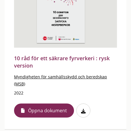
10 råd för ett säkrare fyrverkeri : rysk
version
Myndigheten för samhällsskydd och beredskap
(MSB)
2022
Öppna dokument