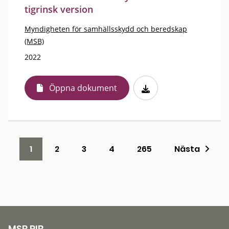
tigrinsk version
Myndigheten för samhällsskydd och beredskap
(MSB)
2022
Öppna dokument
1
2
3
4
265
Nästa
MSB RIB