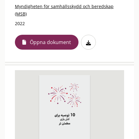
Myndigheten för samhällsskydd och beredskap
(MSB)
2022
Öppna dokument