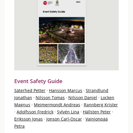
Event Safety Guide
Säterhed Petter
·
Hansson Marcus
·
Strandlund
Jonathan
·
Nilsson Tomas
·
Nilsson Daniel
·
Locken
Magnus
·
Meimermondt Andreas
·
Rannberg Krister
·
Adolfsson Fredrick
·
Sylvén Lina
·
Hällsten Peter
·
Eriksson Jonas
·
Jonson Carl-Oscar
·
Vainionpää
Petra