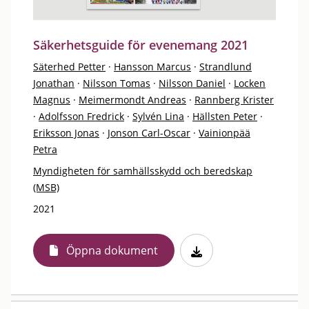
Säkerhetsguide för evenemang 2021
Säterhed Petter
·
Hansson Marcus
·
Strandlund
Jonathan
·
Nilsson Tomas
·
Nilsson Daniel
·
Locken
Magnus
·
Meimermondt Andreas
·
Rannberg Krister
·
Adolfsson Fredrick
·
Sylvén Lina
·
Hällsten Peter
·
Eriksson Jonas
·
Jonson Carl-Oscar
·
Vainionpää
Petra
Myndigheten för samhällsskydd och beredskap
(MSB)
2021
Öppna dokument