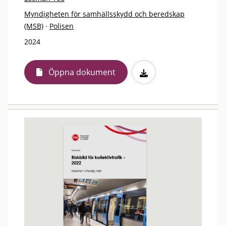
Myndigheten för samhällsskydd och beredskap
(MSB)
·
Polisen
2024
Öppna dokument