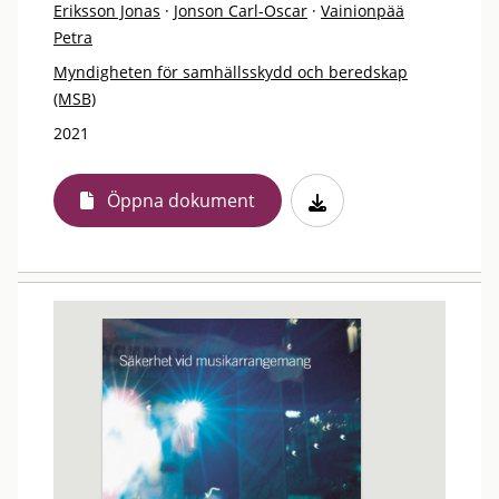
Eriksson Jonas
·
Jonson Carl-Oscar
·
Vainionpää
Petra
Myndigheten för samhällsskydd och beredskap
(MSB)
2021
Öppna dokument