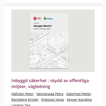
Inbyggd säkerhet : skydd av offentliga
miljöer, vägledning
Hällsten Peter
·
Vainionpää Petra
·
Säterhed Petter
·
Rannberg Krister
·
Eriksson Jonas
·
Keyzer Karolina
·
Losman Teo