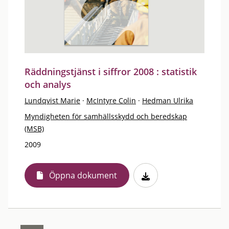
Räddningstjänst i siffror 2008 : statistik
och analys
Lundqvist Marie
·
McIntyre Colin
·
Hedman Ulrika
Myndigheten för samhällsskydd och beredskap
(MSB)
2009
Öppna dokument