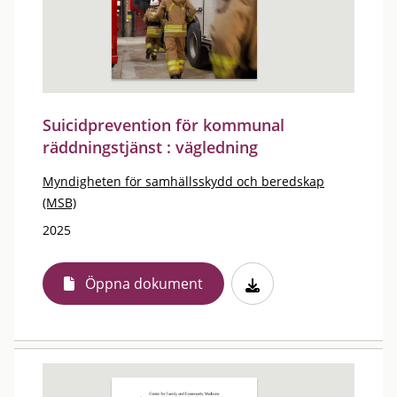
Suicidprevention för kommunal
räddningstjänst : vägledning
Myndigheten för samhällsskydd och beredskap
(MSB)
2025
Öppna dokument