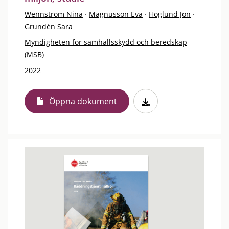
Wennström Nina
·
Magnusson Eva
·
Höglund Jon
·
Grundén Sara
Myndigheten för samhällsskydd och beredskap
(MSB)
2022
Öppna dokument