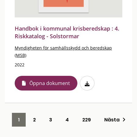
Handbok i kommunal krisberedskap : 4.
Riskkatalog - Solstormar
Myndigheten för samhällsskydd och beredskap
(MSB)
2022
Öppna dokument
1
2
3
4
229
Nästa