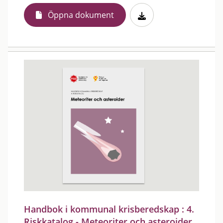
Öppna dokument
Handbok i kommunal krisberedskap : 4.
Riskkatalog - Meteoriter och asteroider