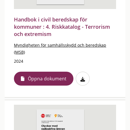
Handbok i civil beredskap för
kommuner : 4. Riskkatalog - Terrorism
och extremism
Myndigheten för samhällsskydd och beredskap
(MSB)
2024
Öppna dokument