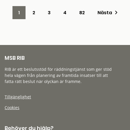
1
2
3
4
82
Nästa
MSB RIB
RIB är ett beslutsstöd för räddningstjänst som ger stöd
hela vägen från planering av framtida insatser till att
fatta rätt beslut när olyckan är framme.
Tillgänglighet
Cookies
Behöver du hjälp?