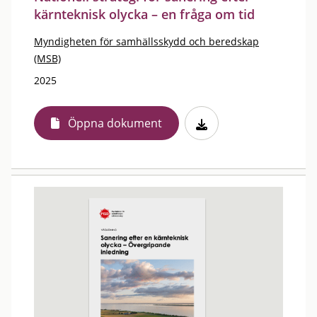
kärnteknisk olycka – en fråga om tid
Myndigheten för samhällsskydd och beredskap
(MSB)
2025
Öppna dokument