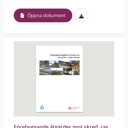
Öppna dokument
Förebyggande åtgärder mot skred, ras