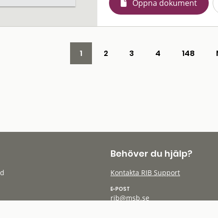
Öppna dokument
1
2
3
4
148
Behöver du hjälp?
öd
Kontakta RIB Support
E-POST
rib@msb.se