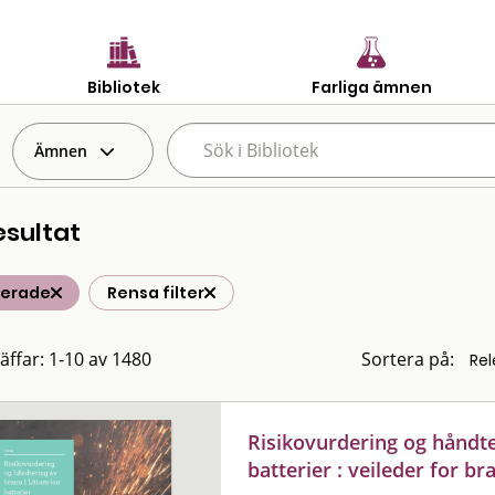
Bibliotek
Farliga ämnen
Ämnen
esultat
terade
Rensa filter
räffar: 1-10 av 1480
Sortera på:
Risikovurdering og håndte
batterier : veileder for b