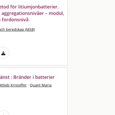
od för litiumjonbatterier.
 aggregationsnivåer – modul,
h fordonsnivå
och beredskap (MSB)
änst : Bränder i batterier
ttlieb Kristoffer
·
Quant Maria