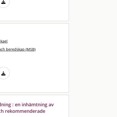
kael
och beredskap (MSB)
dning : en inhämtning av
 och rekommenderade