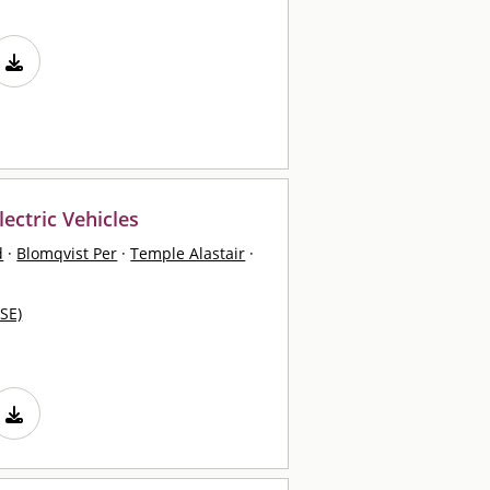
lectric Vehicles
d
·
Blomqvist Per
·
Temple Alastair
·
SE)