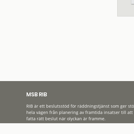
MSB RIB
RIB är ett beslutsstöd för räddningstjänst som ger st
hela vägen från planering av framtida insatser till att
fatta rätt beslut när olyckan är framme.
Tillgänglighet
Cookies