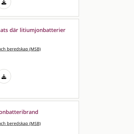
ats där litiumjonbatterier
och beredskap (MSB)
jonbatteribrand
och beredskap (MSB)