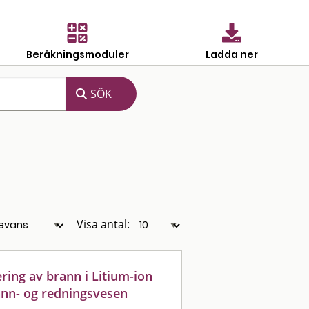
Beräkningsmoduler
Ladda ner
Visa antal:
ring av brann i Litium-ion
rann- og redningsvesen