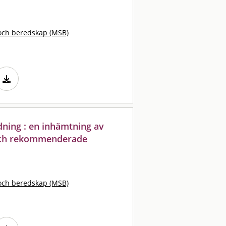
och beredskap (MSB)
dning : en inhämtning av
 och rekommenderade
och beredskap (MSB)