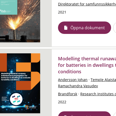
Direktoratet for samfunnssikkerh
2021
Öppna dokument
Modelling thermal runawa
for batteries in dwellings 
conditions
Andersson Johan
·
Temple Alaist
Ramachandra Vasudev
Brandforsk
·
Research Institutes 
2022