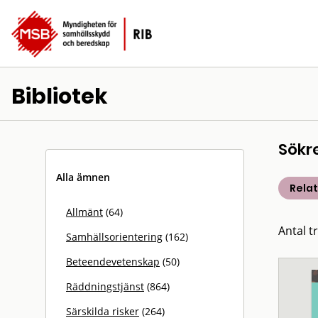
Bibliotek
Sökr
Alla ämnen
Rela
Allmänt
(64)
Antal t
Samhällsorientering
(162)
Beteendevetenskap
(50)
Räddningstjänst
(864)
Särskilda risker
(264)