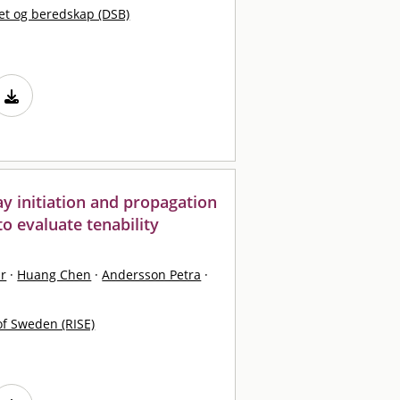
et og beredskap (DSB)
y initiation and propagation
to evaluate tenability
ar
·
Huang Chen
·
Andersson Petra
·
of Sweden (RISE)