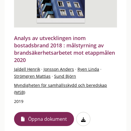
Analys av utvecklingen inom
bostadsbrand 2018 : målstyrning av
brandsäkerhetsarbetet mot etappmålen
2020
Jaldell Henrik
·
Jonsson Anders
·
Ryen Linda
·
Strömgren Mattias
·
Sund Björn
Myndigheten för samhällsskydd och beredskap
(MSB)
2019
Öppna dokument