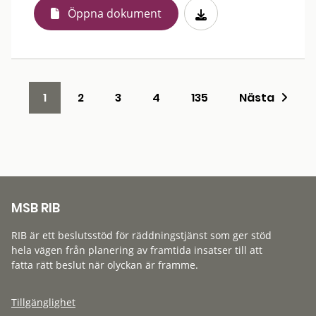
Öppna dokument
1
2
3
4
135
Nästa
MSB RIB
RIB är ett beslutsstöd för räddningstjänst som ger stöd
hela vägen från planering av framtida insatser till att
fatta rätt beslut när olyckan är framme.
Tillgänglighet