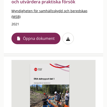
och utvärdera praktiska försök
Myndigheten för samhällsskydd och beredskap
(MSB)
2021
Öppna dokument