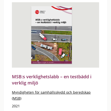
MSB:s verklighetslabb – en testbädd i
verklig miljö
Myndigheten för samhällsskydd och beredskap
(MSB)
2021