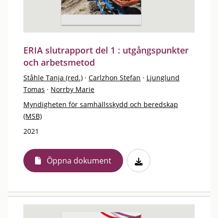
ERIA slutrapport del 1 : utgångspunkter
och arbetsmetod
Ståhle Tanja (red.)
·
Carlzhon Stefan
·
Ljunglund
Tomas
·
Norrby Marie
Myndigheten för samhällsskydd och beredskap
(MSB)
2021
Öppna dokument