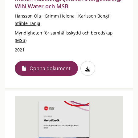
WIN Water och MSB
Hansson Ola
·
Grimm Helena
·
Karlsson Bengt
·
Ståhle Tanja
Myndigheten för samhällsskydd och beredskap
(MSB)
2021
Öppna dokument