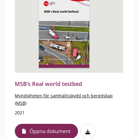
MSB’s Real world testbed
Myndigheten för samhällsskydd och beredskap
(MSB)
2021
Öppna dokument