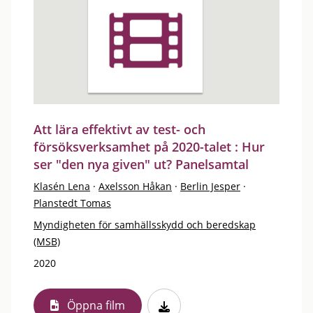
Att lära effektivt av test- och
försöksverksamhet på 2020-talet : Hur
ser "den nya given" ut? Panelsamtal
Klasén Lena
·
Axelsson Håkan
·
Berlin Jesper
·
Planstedt Tomas
Myndigheten för samhällsskydd och beredskap
(MSB)
2020
Öppna film