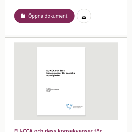
Öppna dokument
EU-CCA och dess konsekvenser för