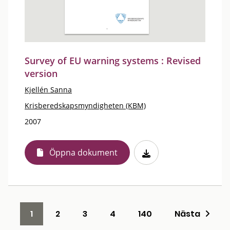
Survey of EU warning systems : Revised
version
Kjellén Sanna
Krisberedskapsmyndigheten (KBM)
2007
Öppna dokument
1
2
3
4
140
Nästa