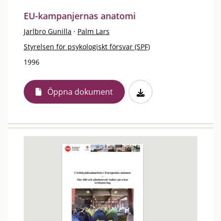
EU-kampanjernas anatomi
Jarlbro Gunilla
·
Palm Lars
Styrelsen för psykologiskt försvar (SPF)
1996
Öppna dokument