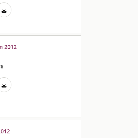
m 2012
ge
2012