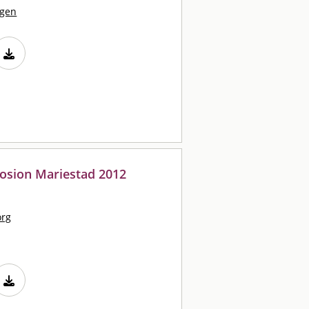
agen
osion Mariestad 2012
org