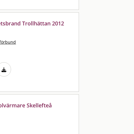
tsbrand Trollhättan 2012
tförbund
solvärmare Skellefteå