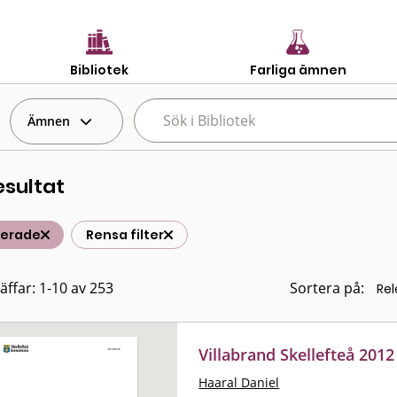
Bibliotek
Farliga ämnen
Ämnen
esultat
terade
Rensa filter
räffar: 1-10 av 253
Sortera på:
Villabrand Skellefteå 2012
Haaral Daniel