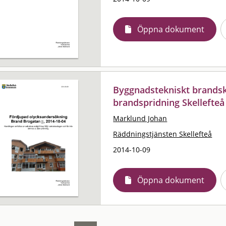
Öppna dokument
Byggnadstekniskt brands
brandspridning Skellefteå
Marklund Johan
Räddningstjänsten Skellefteå
2014-10-09
Öppna dokument