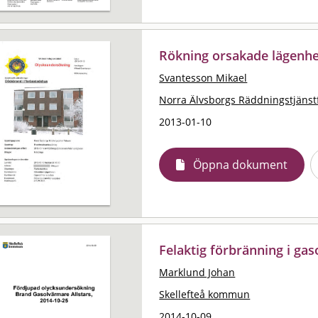
Rökning orsakade lägenhe
Svantesson Mikael
Norra Älvsborgs Räddningstjäns
2013-01-10
Öppna dokument
Felaktig förbränning i ga
Marklund Johan
Skellefteå kommun
2014-10-09