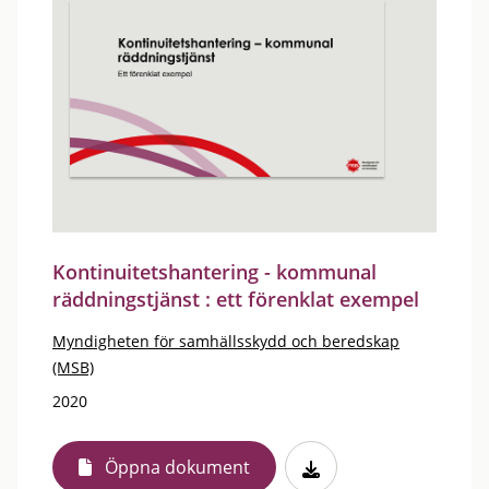
Kontinuitetshantering - kommunal
räddningstjänst : ett förenklat exempel
Myndigheten för samhällsskydd och beredskap
(MSB)
2020
Öppna dokument