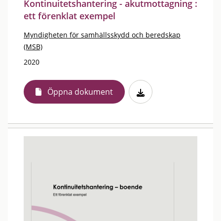
Kontinuitetshantering - akutmottagning :
ett förenklat exempel
Myndigheten för samhällsskydd och beredskap
(MSB)
2020
Öppna dokument