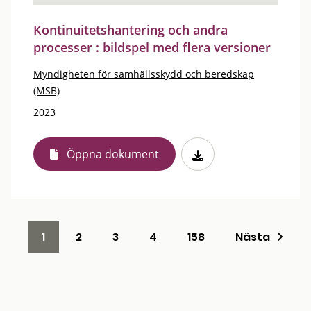
Kontinuitetshantering och andra
processer : bildspel med flera versioner
Myndigheten för samhällsskydd och beredskap
(MSB)
2023
Öppna dokument
1
2
3
4
158
Nästa