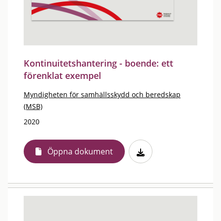
Kontinuitetshantering - boende: ett
förenklat exempel
Myndigheten för samhällsskydd och beredskap
(MSB)
2020
Öppna dokument