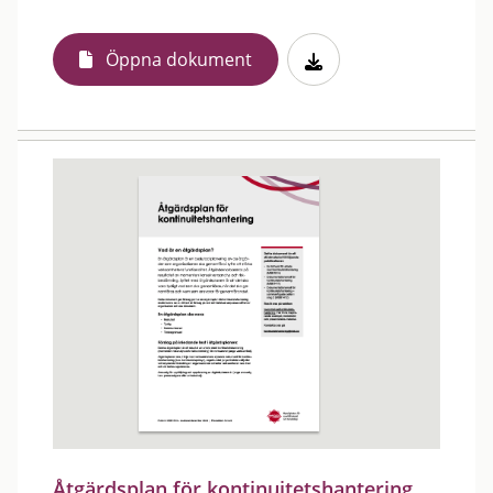
Öppna dokument
Åtgärdsplan för kontinuitetshantering