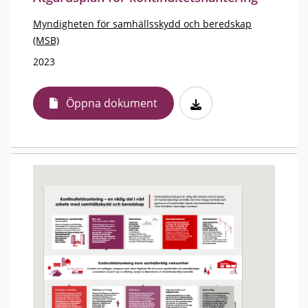
Myndigheten för samhällsskydd och beredskap
(MSB)
2023
Öppna dokument