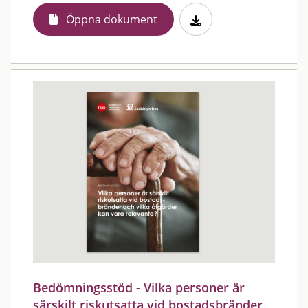
Öppna dokument
Bedömningsstöd - Vilka personer är
särskilt riskutsatta vid bostadsbränder