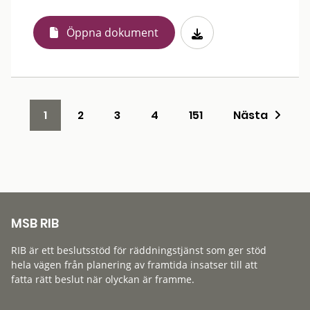
Öppna dokument
1
2
3
4
151
Nästa
MSB RIB
RIB är ett beslutsstöd för räddningstjänst som ger stöd
hela vägen från planering av framtida insatser till att
fatta rätt beslut när olyckan är framme.