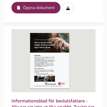
Öppna dokument
Informationsblad för beslutsfattare -
Alla tar sig inte ut lika snabbt. Tyvärr tar