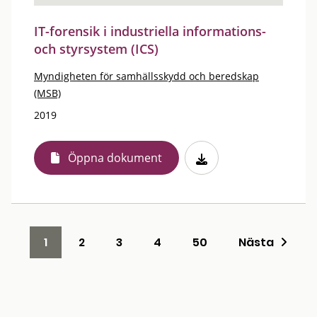
IT-forensik i industriella informations-
och styrsystem (ICS)
Myndigheten för samhällsskydd och beredskap
(MSB)
2019
Öppna dokument
1
2
3
4
50
Nästa