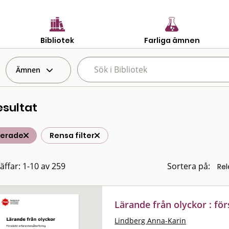
Bibliotek
Farliga ämnen
Ämnen
esultat
terade
Rensa filter
räffar: 1-10 av 259
Sortera på:
Lärande från olyckor : fö
Lindberg Anna-Karin