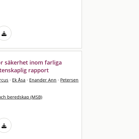
ör säkerhet inom farliga
tenskaplig rapport
rcus
·
Ek Åsa
·
Enander Ann
·
Petersen
och beredskap (MSB)