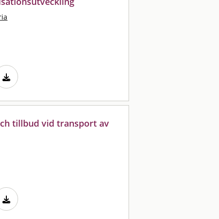
isationsutveckling
ria
h tillbud vid transport av