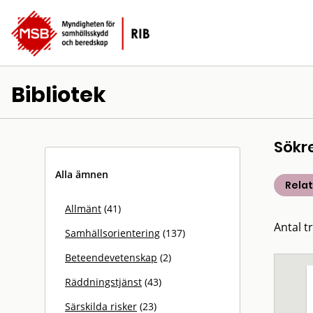
Bibliotek
Sökr
Alla ämnen
Rela
Allmänt
(41)
Antal t
Samhällsorientering
(137)
Beteendevetenskap
(2)
Räddningstjänst
(43)
Särskilda risker
(23)