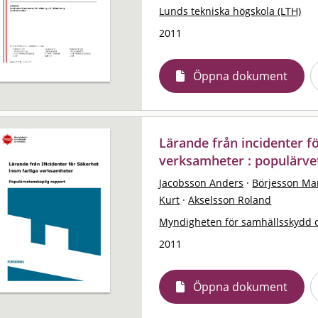
Lunds tekniska högskola (LTH)
2011
Öppna dokument
Lärande från incidenter f
verksamheter : populärve
Jacobsson Anders
·
Börjesson Ma
Kurt
·
Akselsson Roland
Myndigheten för samhällsskydd 
2011
Öppna dokument