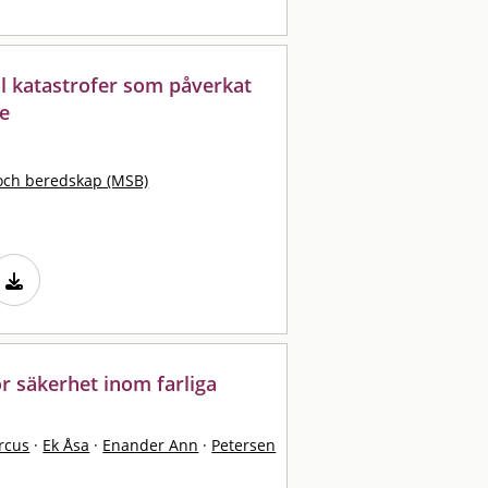
tal katastrofer som påverkat
e
och beredskap (MSB)
ör säkerhet inom farliga
rcus
·
Ek Åsa
·
Enander Ann
·
Petersen