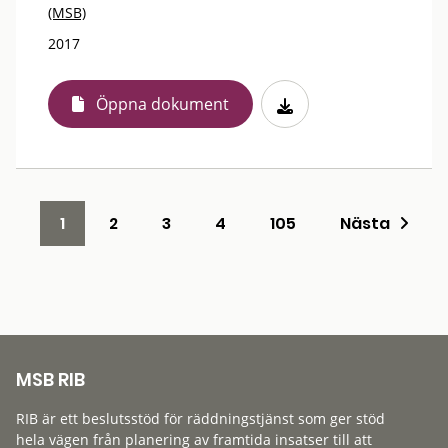
(MSB)
2017
Öppna dokument
1
2
3
4
105
Nästa
MSB RIB
RIB är ett beslutsstöd för räddningstjänst som ger stöd
hela vägen från planering av framtida insatser till att