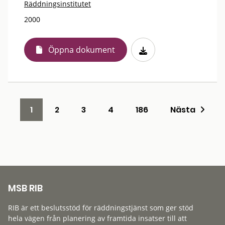
Räddningsinstitutet
2000
Öppna dokument
1
2
3
4
186
Nästa
MSB RIB
RIB är ett beslutsstöd för räddningstjänst som ger stöd
hela vägen från planering av framtida insatser till att