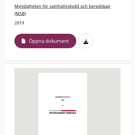
Myndigheten för samhällsskydd och beredskap
(MSB)
2019
Öppna dokument