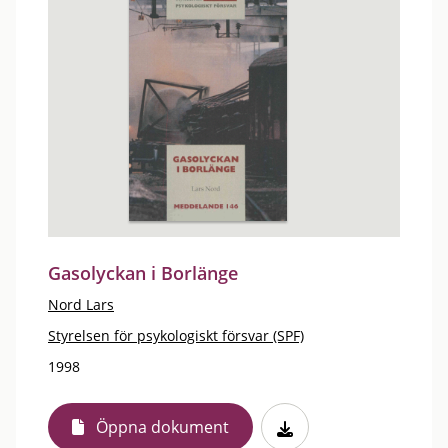
Gasolyckan i Borlänge
Nord Lars
Styrelsen för psykologiskt försvar (SPF)
1998
Öppna dokument