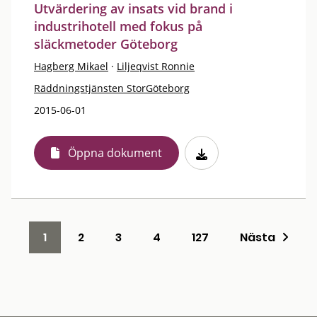
Utvärdering av insats vid brand i
industrihotell med fokus på
släckmetoder Göteborg
Hagberg Mikael
·
Liljeqvist Ronnie
Räddningstjänsten StorGöteborg
2015-06-01
Öppna dokument
1
2
3
4
127
Nästa