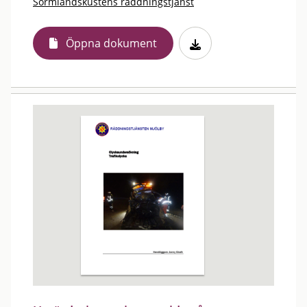
Sörmlandskustens räddningstjänst
Öppna dokument