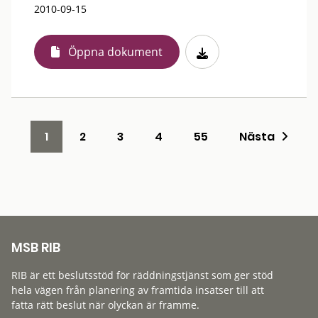
2010-09-15
Öppna dokument
1
2
3
4
55
Nästa
MSB RIB
RIB är ett beslutsstöd för räddningstjänst som ger stöd
hela vägen från planering av framtida insatser till att
fatta rätt beslut när olyckan är framme.