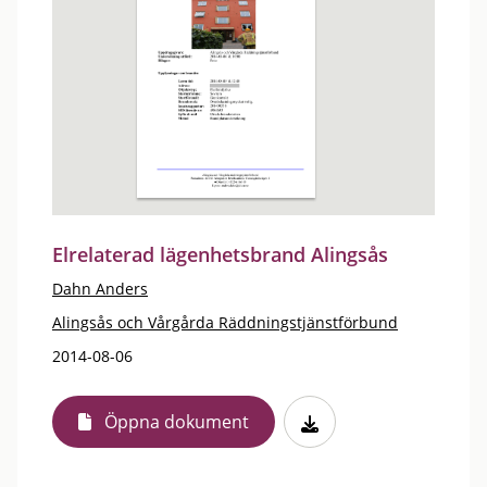
Elrelaterad lägenhetsbrand Alingsås
Dahn Anders
Alingsås och Vårgårda Räddningstjänstförbund
2014-08-06
Öppna dokument