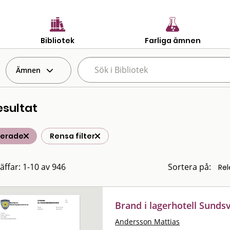
Bibliotek
Farliga ämnen
Ämnen
esultat
terade
Rensa filter
räffar: 1-10 av 946
Sortera på:
Brand i lagerhotell Sundsv
Andersson Mattias