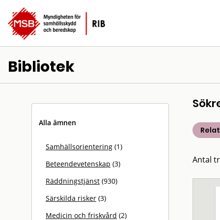
Bibliotek
Sökr
Alla ämnen
Rela
Samhällsorientering
(1)
Antal t
Beteendevetenskap
(3)
Räddningstjänst
(930)
Särskilda risker
(3)
Medicin och friskvård
(2)