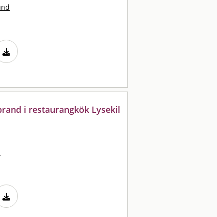
und
brand i restaurangkök Lysekil
n