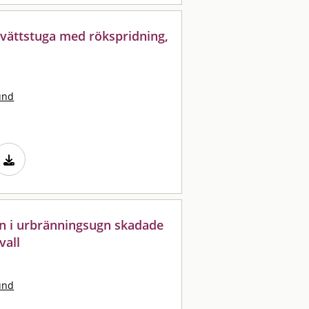
tvättstuga med rökspridning,
und
on i urbränningsugn skadade
vall
und