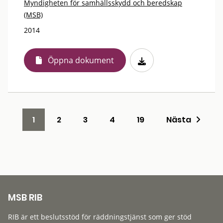
Myndigheten för samhällsskydd och beredskap
(MSB)
2014
Öppna dokument
1
2
3
4
19
Nästa
MSB RIB
RIB är ett beslutsstöd för räddningstjänst som ger stöd