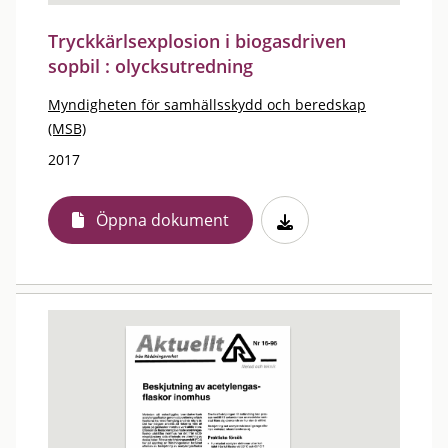
Tryckkärlsexplosion i biogasdriven
sopbil : olycksutredning
Myndigheten för samhällsskydd och beredskap
(MSB)
2017
Öppna dokument