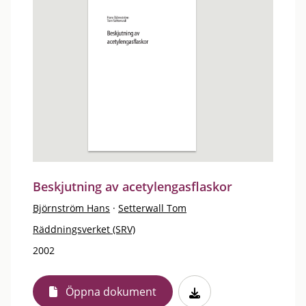
Beskjutning av acetylengasflaskor
Björnström Hans
·
Setterwall Tom
Räddningsverket (SRV)
2002
Öppna dokument