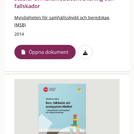
fallskador
Myndigheten för samhällsskydd och beredskap
(MSB)
2014
Öppna dokument