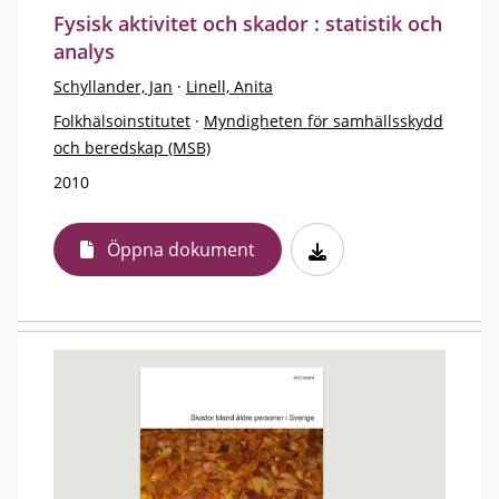
Fysisk aktivitet och skador : statistik och
analys
Schyllander, Jan
·
Linell, Anita
Folkhälsoinstitutet
·
Myndigheten för samhällsskydd
och beredskap (MSB)
2010
Öppna dokument