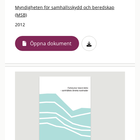
Myndigheten för samhällsskydd och beredskap
(MSB)
2012
Öppna dokument