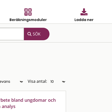
Beräkningsmoduler
Ladda ner
Visa antal:
rbete bland ungdomar och
h analys