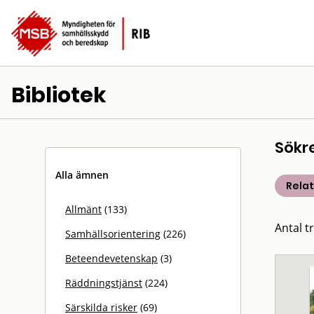
Bibliotek
Sökr
Alla ämnen
Rela
Allmänt
(133)
Antal t
Samhällsorientering
(226)
Beteendevetenskap
(3)
Räddningstjänst
(224)
Särskilda risker
(69)