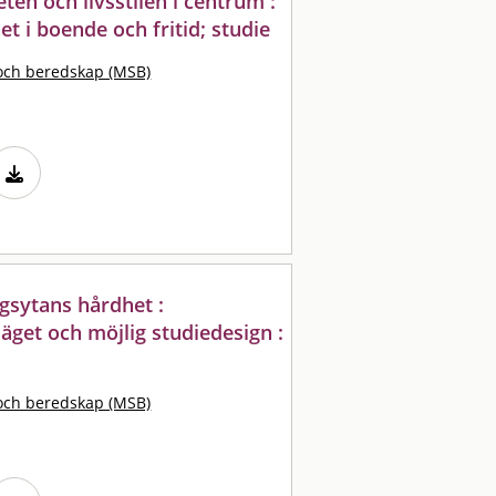
en och livsstilen i centrum :
et i boende och fritid; studie
och beredskap (MSB)
agsytans hårdhet :
läget och möjlig studiedesign :
och beredskap (MSB)