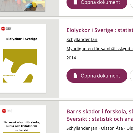
Öppna dokument
Elolyckor i Sverige : stati
Schyllander Jan
Myndigheten för samhällsskydd 
2014
Öppna dokument
Barns skador i förskola, s
översikt : statistik och an
Schyllander Jan
·
Olsson Åsa
·
Ol