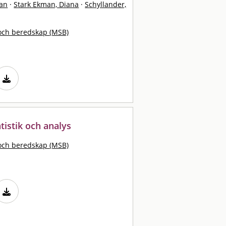
fan
·
Stark Ekman, Diana
·
Schyllander,
och beredskap (MSB)
atistik och analys
och beredskap (MSB)