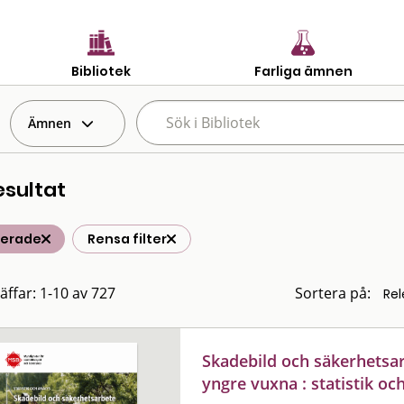
Bibliotek
Farliga ämnen
Ämnen
esultat
terade
Rensa filter
räffar: 1-10 av 727
Sortera på:
Skadebild och säkerhetsa
yngre vuxna : statistik oc