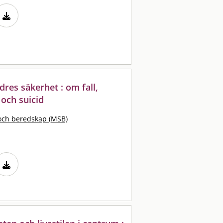
dres säkerhet : om fall,
 och suicid
och beredskap (MSB)