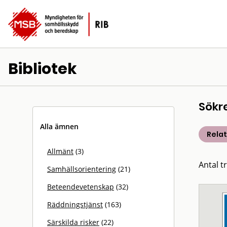
Bibliotek
Sökr
Alla ämnen
Rela
Allmänt
(3)
Antal t
Samhällsorientering
(21)
Beteendevetenskap
(32)
Räddningstjänst
(163)
Särskilda risker
(22)