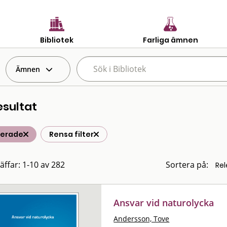
Bibliotek
Farliga ämnen
Ämnen
esultat
terade
Rensa filter
räffar: 1-10 av 282
Sortera på:
Ansvar vid naturolycka
Andersson, Tove