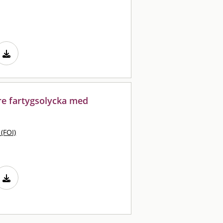
rre fartygsolycka med
 (FOI)