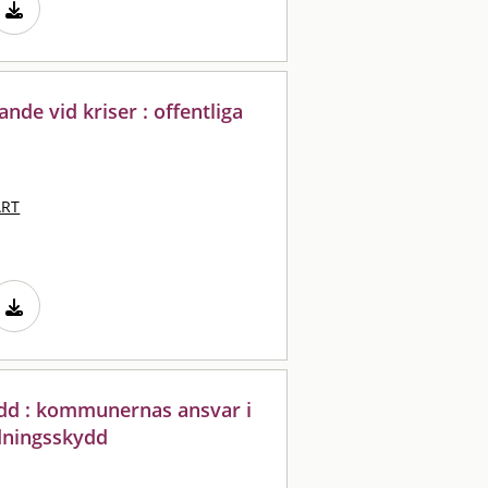
nde vid kriser : offentliga
ART
dd : kommunernas ansvar i
dningsskydd