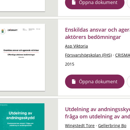
Öppna dokument
Enskildas ansvar och agera
aktörers bedömningar
Asp Viktoria
Försvarshögskolan (FHS)
·
CRISM
2015
Öppna dokument
Utdelning av andningssky
fråga om utdelning av an
Wingstedt Tore
·
Gellerbring Bo