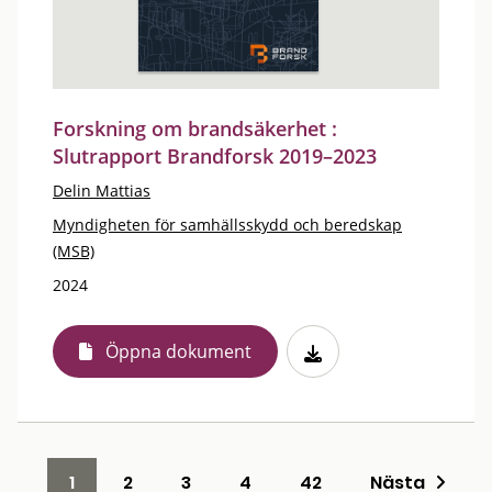
Forskning om brandsäkerhet :
Slutrapport Brandforsk 2019–2023
Delin Mattias
Myndigheten för samhällsskydd och beredskap
(MSB)
2024
Öppna dokument
1
2
3
4
42
Nästa