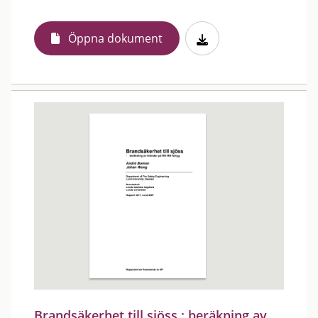
Öppna dokument
Brandsäkerhet till sjöss : beräkning av