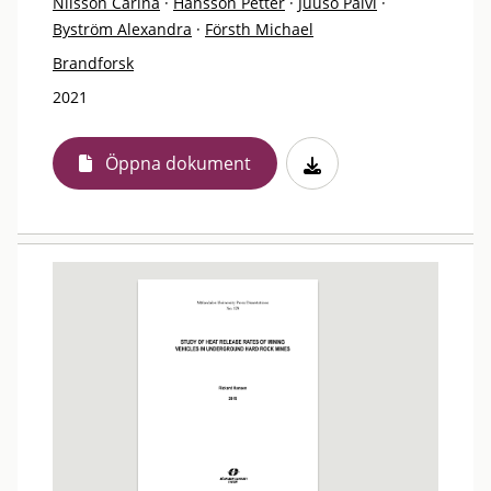
Nilsson Carina
·
Hansson Petter
·
Juuso Päivi
·
Byström Alexandra
·
Försth Michael
Brandforsk
2021
Öppna dokument