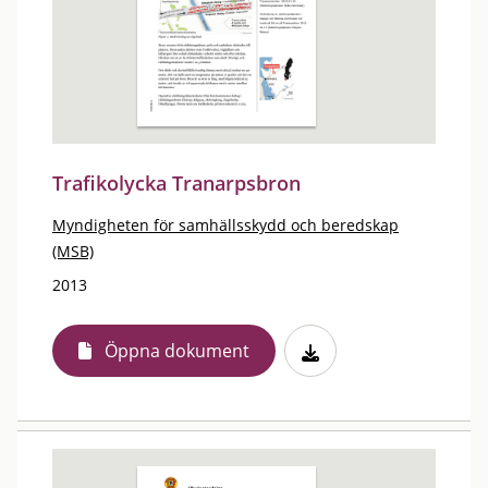
Trafikolycka Tranarpsbron
Myndigheten för samhällsskydd och beredskap
(MSB)
2013
Öppna dokument