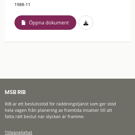
1988-11
Öppna dokument
MSB RIB
RIB är ett beslutsstöd för räddningstjänst som ger stöd
hela vägen från planering av framtida insatser till att
fatta rätt beslut när olyckan är framme.
Tillgänglighet