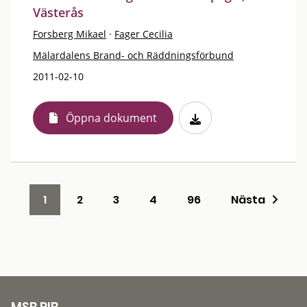
Västerås
Forsberg Mikael
·
Fager Cecilia
Mälardalens Brand- och Räddningsförbund
2011-02-10
Öppna dokument
1
2
3
4
96
Nästa
MSB RIB