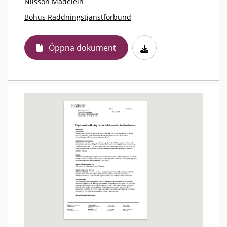
Nilsson Madelein
Bohus Räddningstjänstförbund
Öppna dokument