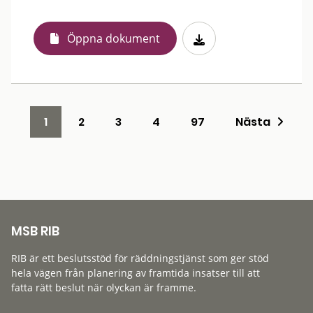
Öppna dokument
1
2
3
4
97
Nästa
MSB RIB
RIB är ett beslutsstöd för räddningstjänst som ger stöd
hela vägen från planering av framtida insatser till att
fatta rätt beslut när olyckan är framme.