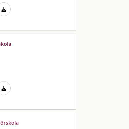
skola
förskola