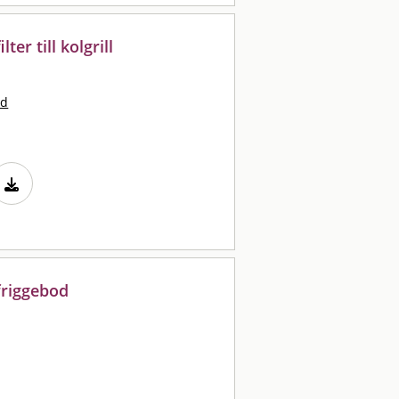
ter till kolgrill
nd
friggebod