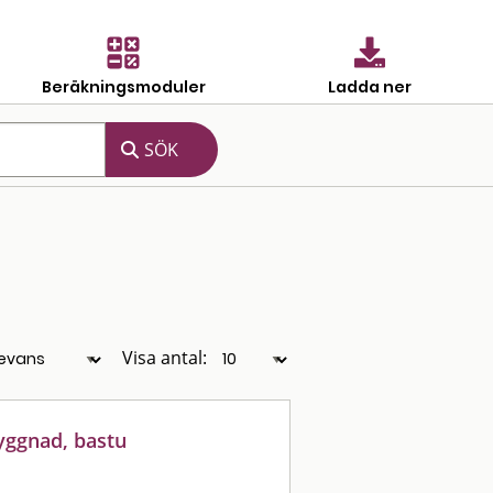
Beräkningsmoduler
Ladda ner
Visa antal:
yggnad, bastu