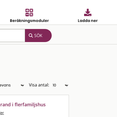
Beräkningsmoduler
Ladda ner
Visa antal:
and i flerfamiljshus
fer