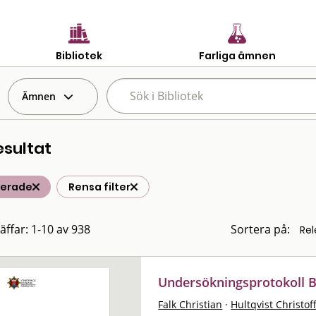
Bibliotek
Farliga ämnen
Ämnen
esultat
terade
Rensa filter
räffar: 1-10 av 938
Sortera på:
Undersökningsprotokoll Br
Falk Christian
·
Hultqvist Christof