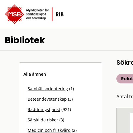
Bibliotek
Sökr
Alla ämnen
Rela
Samhällsorientering
(1)
Antal t
Beteendevetenskap
(3)
Räddningstjänst
(921)
Särskilda risker
(3)
Medicin och friskvård
(2)